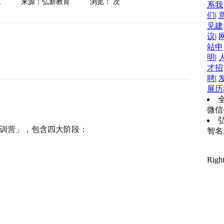
1
来源：弘新教育
浏览：
次
系我
们
|
见建
议
|
站申
明
|
才招
聘
|
展历
全
微信
训营」，包含四大阶段：
智名
豫IC
Rig