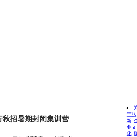
于弘
银行秋招暑期封闭集训营
新
|
业文
化
|