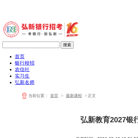
首页
银行校招
农信社
实习生
弘新名师
当前位置：
首页
>
最新课程
> 正文
弘新教育2027