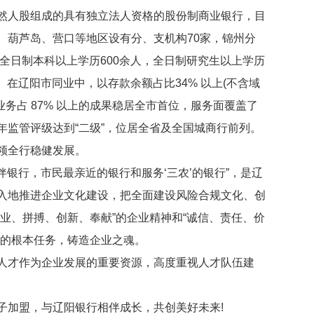
人股组成的具有独立法人资格的股份制商业银行，目
、葫芦岛、营口等地区设有分、支机构70家，锦州分
中全日制本科以上学历600余人，全日制研究生以上学历
元。在辽阳市同业中，以存款余额占比34% 以上(不含域
业务占 87% 以上的成果稳居全市首位，服务面覆盖了
多年监管评级达到“二级”，位居全省及全国城商行前列。
领全行稳健发展。
银行，市民最亲近的银行和服务‘三农’的银行”，是辽
入地推进企业文化建设，把全面建设风险合规文化、创
业、拼搏、创新、奉献”的企业精神和“诚信、责任、价
设的根本任务，铸造企业之魂。
才作为企业发展的重要资源，高度重视人才队伍建
加盟，与辽阳银行相伴成长，共创美好未来!