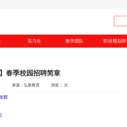
社
实习生
教学团队
职业规划师
行】春季校园招聘简章
4
来源：弘新教育
浏览：
次
击加群
习