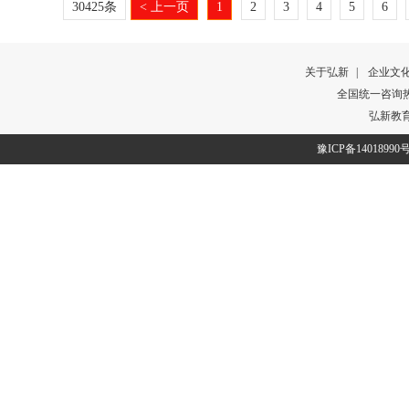
30425条
< 上一页
1
2
3
4
5
6
关于弘新
|
企业文
全国统一咨询热线：
弘新教
豫ICP备14018990号