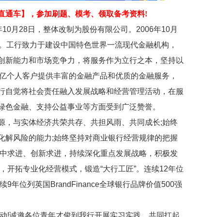
直通车
】
，参加刷题、模考、领取备考资料!
10月28日，整体改制为股份有限公司。2006年10月
市。工行致力于建设中国特色世界一流现代金融机构，
创新能力和市场竞争力，将服务作为立行之本，坚持以
66亿个人客户提供丰富的金融产品和优质的金融服务，
行自觉将社会责任融入发展战略和经营管理活动，在服
绿色金融、支持公益事业等方面受到广泛赞誉。
，与实体经济共荣共存、共担风雨、共同成长;始终
化解风险的能力;始终坚持对商业银行经营规律的把握
稳中求进、创新求进，持续深化重点发展战略，积极发
，开拓专业化经营模式，锻造“大行工匠”。连续12年位
年位列英国BrandFinance全球银行品牌价值500强
动!诚邀各位青年才俊到我行开展实习实践，共同扛起